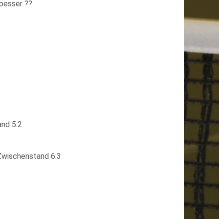
 besser ??
WIESLOCH
II
SAISON
22/23
and 5:2
Zwischenstand 6:3