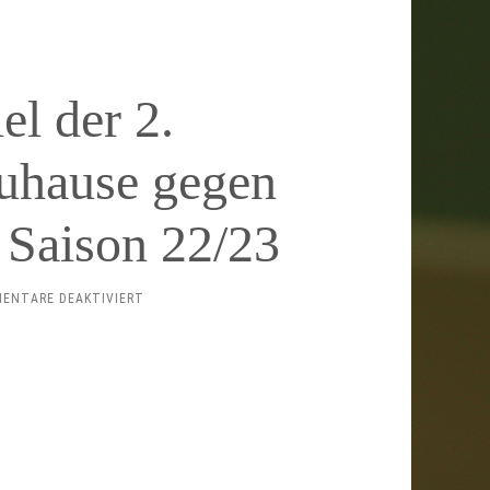
el der 2.
uhause gegen
 Saison 22/23
FÜR
ENTARE DEAKTIVIERT
LETZTES
HEIMSPIEL
DER
2.
HERRENMANNSCHAFT
ZUHAUSE
GEGEN
DEN
TTF