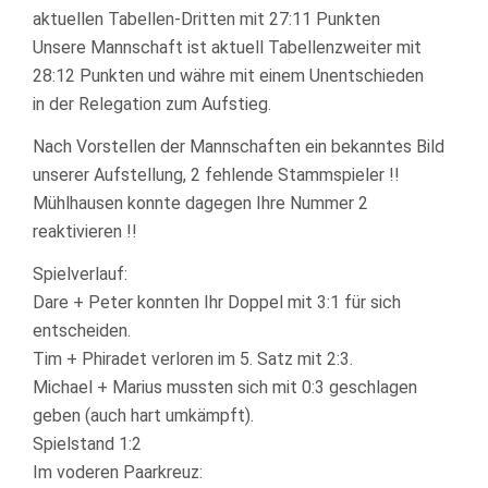
aktuellen Tabellen-Dritten mit 27:11 Punkten
DER
BEZIRKSKLASSE
Unsere Mannschaft ist aktuell Tabellenzweiter mit
HEIDELBERG
28:12 Punkten und währe mit einem Unentschieden
DER
RUNDE
in der Relegation zum Aufstieg.
22/23
AM
Nach Vorstellen der Mannschaften ein bekanntes Bild
28.04.23
unserer Aufstellung, 2 fehlende Stammspieler !!
SPIELBEGIN
Mühlhausen konnte dagegen Ihre Nummer 2
20:00
UHR
reaktivieren !!
Spielverlauf:
Dare + Peter konnten Ihr Doppel mit 3:1 für sich
entscheiden.
Tim + Phiradet verloren im 5. Satz mit 2:3.
Michael + Marius mussten sich mit 0:3 geschlagen
geben (auch hart umkämpft).
Spielstand 1:2
Im voderen Paarkreuz: