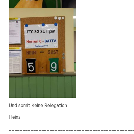
Und somit Keine Relegation
Heinz
______________________________________________