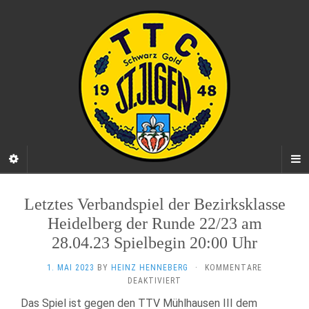
Letztes Verbandspiel der Bezirksklasse
Heidelberg der Runde 22/23 am
28.04.23 Spielbegin 20:00 Uhr
1. MAI 2023
BY
HEINZ HENNEBERG
·
KOMMENTARE
FÜR
DEAKTIVIERT
LETZTES
Das Spiel ist gegen den TTV Mühlhausen III dem
VERBANDSPIEL